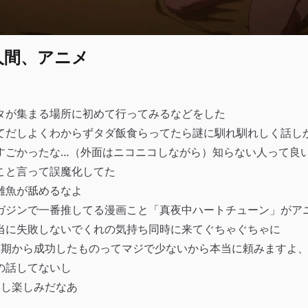
4 人間、アニメ
タが集まる場所に初めて行ってみるなどをした
てだしよくわからずタダ飯食らってたら謎に馴れ馴れしく話し
すごかったな…（外面はニコニコしながら）知らない人って良
こと言って誤魔化してた
雑魚が舐めるなよ
ガジンで一番推してる漫画こと「真夜中ハートチューン」がア
当に失敗しないでくれの気持ち同時に来てぐちゃぐちゃに
1期から成功したものってマジで少ないから本当に頼みますよ、
の話してないし
るし楽しみだなあ