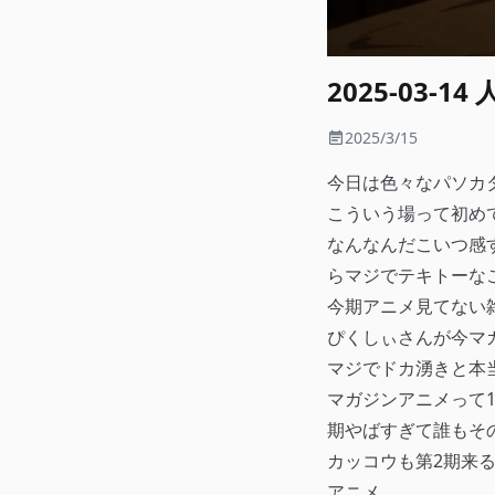
2025-03-1
2025/3/15
今日は色々なパソカ
こういう場って初め
なんなんだこいつ感
らマジでテキトーな
今期アニメ見てない
ぴくしぃさんが今マ
マジでドカ湧きと本
マガジンアニメって
期やばすぎて誰もそ
カッコウも第2期来
アニメ